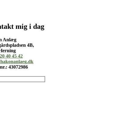
takt mig i dag
n Anlæg
årdspladsen 4B,
Herning
 20 40 45 42
hakonanlaeg.dk
r.: 43072986