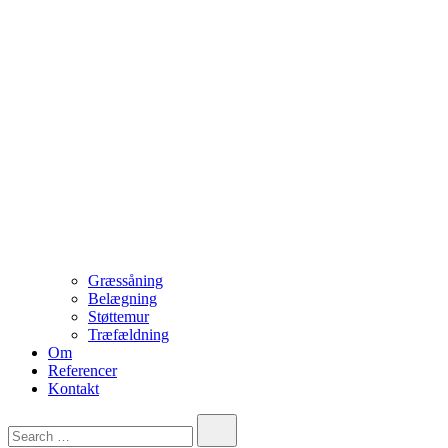
Græssåning
Belægning
Støttemur
Træfældning
Om
Referencer
Kontakt
Search…