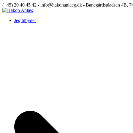
Skip
(+45) 20 40 45 42 - info@hakonanlaeg.dk - Banegårdspladsen 4B, 7
to
content
Hakon Anlæg
Jeg tilbyder