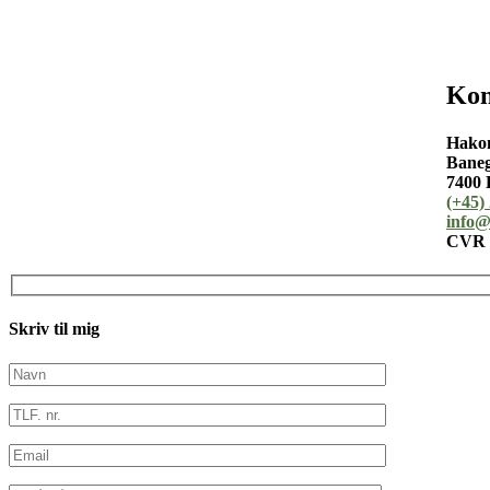
Kon
Hako
Baneg
7400 
(+45)
info@
CVR n
Skriv til mig