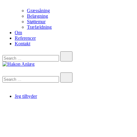
Græssåning
Belægning
Støttemur
Træfældning
Om
Referencer
Kontakt
Search…
Hakon Anlæg
Search…
Jeg tilbyder